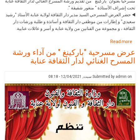
مسرحيا بعنوان "باركينغ" من تقديم ورشة المسرح الغنائي لدار الثقافة عنابة
تحت إشراف الأستاذة " منغور شفيقة ".
◀️ حضر العرض المسرحي السيد مدير دار الثقافة لولاية عنابة الأستاذ "رشيد
سعيدي" و إطارات من موظفي دار الثقافة و أساتذة و طلبة ورشات دار
الثقافة ، و مجموعة من الفنانين من ولاية عنابة و أسر و عائلات عنابية.
about
Read more
عرض
عرض مسرحية "باركينغ " من آداء ورشة
مسرحية
المسرح الغنائي لدار الثقافة عنابة
"باركينغ
"
من
on
admin
Submitted by
سبت, 12/04/2021 - 08:18
آداء
ورشة
المسرح
الغنائي
لدار
الثقافة
عنابة