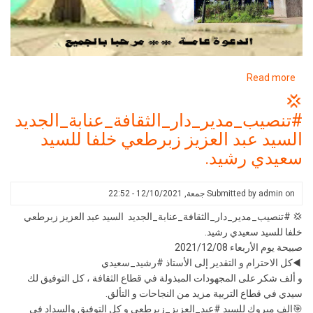
about
Read more
احتفالية
💢
مظاهرات
#تنصيب_مدير_دار_الثقافة_عنابة_الجديد
11ديسمبر2021بدار
السيد عبد العزيز زبرطعي خلفا للسيد
الثقافة
سعيدي رشيد.
عنابة
on
admin
Submitted by
جمعة, 12/10/2021 - 22:52
💢 #تنصيب_مدير_دار_الثقافة_عنابة_الجديد السيد عبد العزيز زبرطعي
خلفا للسيد سعيدي رشيد.
صبيحة يوم الأربعاء 2021/12/08
◀️كل الاحترام و التقدير إلى الأستاذ #رشيد_سعيدي
و ألف شكر على المجهودات المبذولة في قطاع الثقافة ، كل التوفيق لك
سيدي في قطاع التربية مزيد من النجاحات و التألق.
🎯الف مبروك للسيد #عبد_العزيز_زبرطعي و كل التوفيق والسداد في