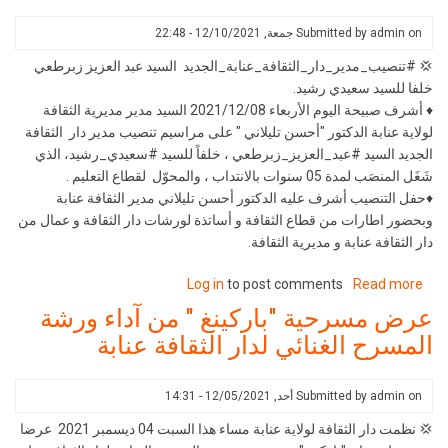
السيد
on
admin
Submitted by
جمعة, 12/10/2021 - 22:48
عبد
العزيز
💢 #تنصيب_مدير_دار_الثقافة_عنابة_الجديد السيد عبد العزيز زبرطعي
زبرطعي
خلفا للسيد سعيدي رشيد.
خلفا
♦️ أشرف صبيحة اليوم الأربعاء 2021/12/08 السيد مدير مديرية الثقافة
للسيد
لولاية عنابة الدكتور "أحسن تليلاني " على مراسيم تنصيب مدير دار الثقافة
سعيدي
الجديد السيد #عبد_العزيز_زبرطعي ، خلفاً للسيد #سعيدي_رشيد، الذي
رشيد.
شَغَل المنصَب لمدة 05 سنوات بالانتداب ، والمحوّل لقطاع التعليم .
♦️حفل التنصيب أشرف عليه الدكتور أحسن تليلاني مدير الثقافة عنابة
وبحضور اطارات من قطاع الثقافة و أساتذة لورشات دار الثقافة و عمال من
دار الثقافة عنابة و مديرية الثقافة.
Log in
to post comments
about
Read more
تنصيب
عرض مسرحية "باركينغ " من آداء ورشة
مدير
المسرح الغنائي لدار الثقافة عنابة
دار
الثقافة
عنابة
on
admin
Submitted by
أحد, 12/05/2021 - 14:31
الجديد
💢 نظمت دار الثقافة لولاية عنابة مساء هذا السبت 04 ديسمبر 2021 عرضا