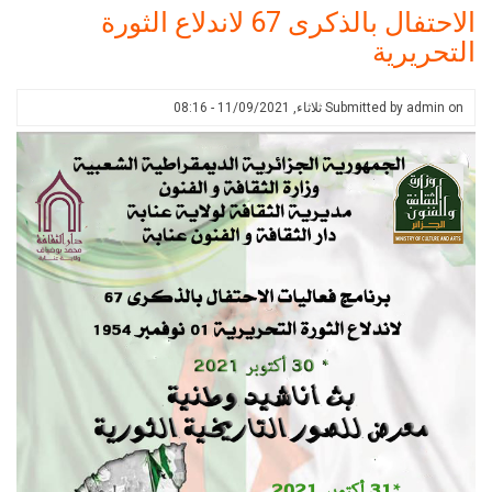
عرض
الاحتفال بالذكرى 67 لاندلاع الثورة
مسرحية
التحريرية
"باركينغ
"
من
on
admin
Submitted by
ثلاثاء, 11/09/2021 - 08:16
آداء
ورشة
المسرح
الغنائي
لدار
الثقافة
عنابة