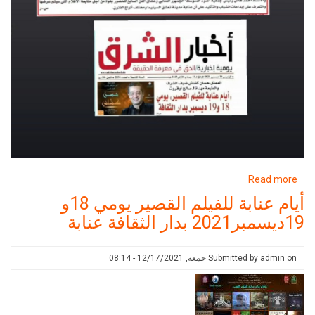
about
Read more
أيام
أيام عنابة للفيلم القصير يومي 18و
عنابة
19ديسمبر2021 بدار الثقافة عنابة
للفيلم
القصير
يومي
on
admin
Submitted by
جمعة, 12/17/2021 - 08:14
18و
19ديسمبر2021
بدار