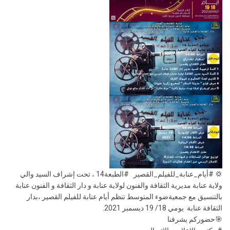
💢 #أيام_عنابة_للفيلم_القصير #الطبعة14 ، تحت إشراف السيد والي
ولاية عنابة مديرية الثقافة والفنون لولاية عنابة و دار الثقافة و الفنون عنابة
بالتنسيق مع جمعيةضوء المتوسط تنظم أيام عنابة للفيلم القصير ،بدار
الثقافة عنابة يومي 18/ 19 ديسمبر 2021.
🎯حضوركم يشرفنا