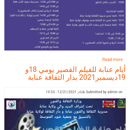
about
Read more
اليوم
أيام عنابة للفيلم القصير يومي 18و
العالمي
19ديسمبر2021 بدار الثقافة عنابة
للغة
العربية
بدار
on
admin
Submitted by
ثلاثاء, 12/21/2021 - 10:53
الثقافة
عنابة