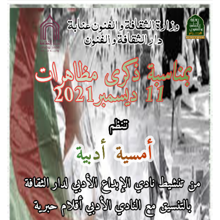
18و
19ديسمبر2021
بدار
الثقافة
عنابة