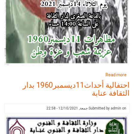
about
Read more
احتفالية
احتفالية أحداث11ديسمبر1960 بدار
أحداث11ديسمبر1960
الثقافة عنابة
بدار
الثقافة
عنابة
on
admin
Submitted by
جمعة, 12/10/2021 - 22:58