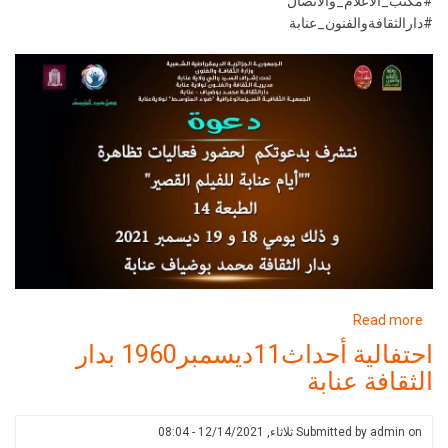
#مكتب_الاعلام_والاتصال
#دارالثقافةوالفنون_عنابة
about
Read more
أيام
احتفالية أحداث11ديسمبر1960 بدار
عنابة
الثقافة عنابة
للفيلم
القصير
يومي
on
admin
Submitted by
ثلاثاء, 12/14/2021 - 08:04