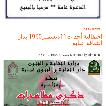
about
Read more
احتفالية
احتفالية أحداث11ديسمبر1960 بدار
أحداث11ديسمبر1960
الثقافة عنابة
بدار
الثقافة
عنابة
on
admin
Submitted by
جمعة, 12/10/2021 - 22:56