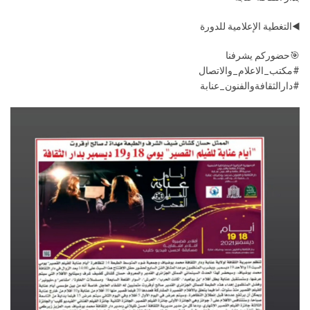
◀️التغطية الإعلامية للدورة
🎯حضوركم يشرفنا
#مكتب_الاعلام_والاتصال
#دارالثقافةوالفنون_عنابة