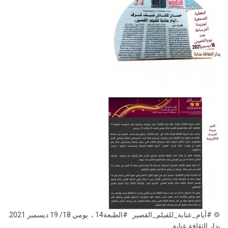
💢 #أيام_عنابة_للفيلم_القصير #الطبعة14 ، يومي 18/ 19 ديسمبر 2021.
بدار الثقافة عنابة