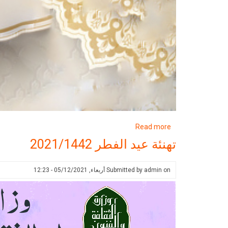
about
Read more
تهنئة
تهنئة عيد الفطر 2021/1442
عيد
الفطر
on
admin
Submitted by
أربعاء, 05/12/2021 - 12:23
المبارك
2021/1442