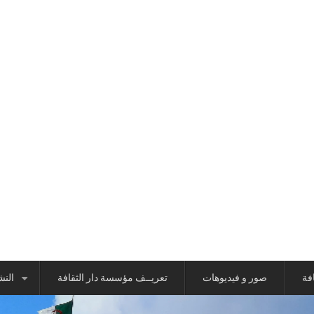
افة
صور و فيديوهات
تعريــف مؤسسة دار الثقافة
النش
+