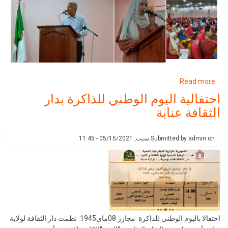
about
Read more
اختتام
احتفالية اليوم الوطني للذاكرة بدار
أيام
الثقافة عنابة
الذاكرة
2021
بدار
on
admin
Submitted by
سبت, 05/15/2021 - 11:45
الثقافة
احتفالا باليوم الوطني للذاكرة مجازر 08ماي1945 نظمت دار الثقافة لولاية