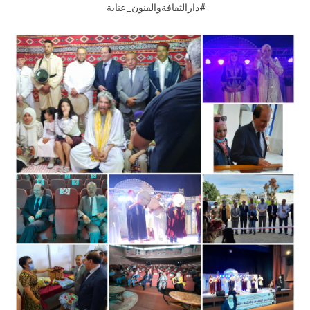
#دارالثقافةوالفنون_عنابة