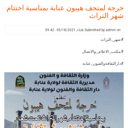
اختتام
خرجة لمتحف هيبون عنابة بمناسبة اختتام
فعاليات
شهر التراث
شهر
التراث
on
admin
Submitted by
ثلاثاء, 05/18/2021 - 09:42
#شهر_التراث
#مكتب_الاعلام_والاتصال
#دارالثقافةوالفنون_عنابة