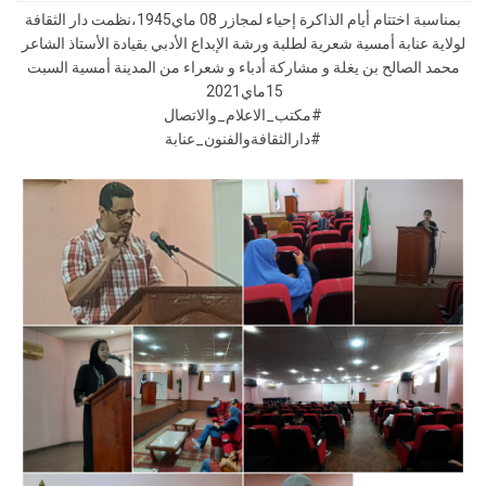
لمجازر
بمناسبة اختتام أيام الذاكرة إحياء لمجازر 08 ماي1945،نظمت دار الثقافة
08ماي1945
لولاية عنابة أمسية شعرية لطلبة ورشة الإبداع الأدبي بقيادة الأستاذ الشاعر
بدار
محمد الصالح بن يغلة و مشاركة أدباء و شعراء من المدينة أمسية السبت
الثقافة
15ماي2021
عنابة
#مكتب_الاعلام_والاتصال
#دارالثقافةوالفنون_عنابة