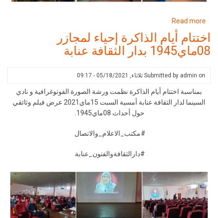
about
Read more
احتفالية
اختتام أيام الذاكرة إحياء لمجازر
اختتام
08ماي1945 بدار الثقافة عنابة
شهر
التراث
بدار
on
admin
Submitted by
ثلاثاء, 05/18/2021 - 09:17
الثقافة
بمناسبة اختتام أيام الذاكرة نظمت ورشة الصورة الفوتوغرافية و نادي
عنابة
السينما لدار الثقافة عنابة أمسية السبت 15ماي2021 عرض فيلم وثائقي
حول أحداث 08ماي1945.
#مكتب_الاعلام_والاتصال
#دارالثقافةوالفنون_عنابة