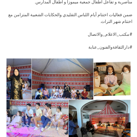
مناصرية و تفاعل أطفال جمعية ميموزا و أطفال المدارس.
ضمن فعاليات اختتام أيام اللباس التقليدي والحكايات الشعبية المتزامن مع
اختتام شهر التراث.
#مكتب_الاعلام_والاتصال
#دارالثقافةوالفنون_عنابة