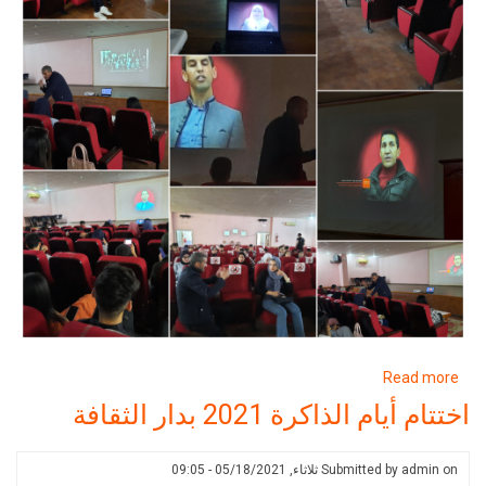
about
Read more
اختتام
اختتام أيام الذاكرة 2021 بدار الثقافة
أيام
الذاكرة
on
admin
Submitted by
ثلاثاء, 05/18/2021 - 09:05
إحياء