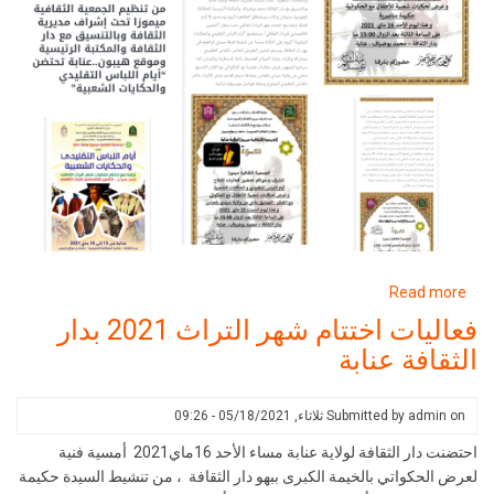
about
Read more
إنطباع
فعاليات اختتام شهر التراث 2021 بدار
الصحافة
الثقافة عنابة
المكتوبة
و
الالكترونية
on
admin
Submitted by
ثلاثاء, 05/18/2021 - 09:26
احتضنت دار الثقافة لولاية عنابة مساء الأحد 16ماي2021 أمسية فنية
لعرض الحكواتي بالخيمة الكبرى ببهو دار الثقافة ، من تنشيط السيدة حكيمة