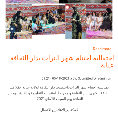
about
Read more
فعاليات
احتفالية اختتام شهر التراث بدار الثقافة
اختتام
عنابة
شهر
التراث
2021
on
admin
Submitted by
ثلاثاء, 05/18/2021 - 09:21
بدار
بمناسبة اختتام شهر التراث،احتضنت دار الثقافة لولاية عنابة حفلا فنيا
الثقافة
بالقاعة الكبرى لدار الثقافة و معرضا للمنتجات التقليدية و الفنية ببهو دار
عنابة
الثقافة يوم السبت 15ماي2021.
#مكتب_الاعلام_والاتصال