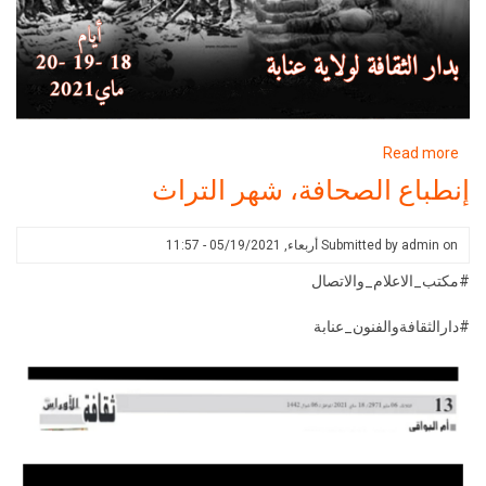
about
Read more
الاحتفال
إنطباع الصحافة، شهر التراث
بعيد
الطالب19ماي1956
on
admin
Submitted by
أربعاء, 05/19/2021 - 11:57
#مكتب_الاعلام_والاتصال
#دارالثقافةوالفنون_عنابة