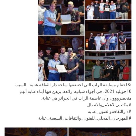
💢اختتام مسابقة الراب التي احتضنتها ساحة دار الثقافة عنابة. السبت
10جويلية 2021 . في أجواء شبانية رائعة. برهن فيها أبناء عنابة أنهم
متحضرووون وأن عاصمة الراب في الجزائر هي عنابة.
#مكتب_الاعلام_والاتصال
#دارالثقافةوالفنون_عنابة
#المهرجان_المحلي_للفنون_والثقافات_الشعبية_عنابة