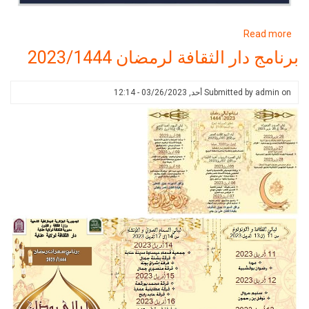
about
R
المهرجان
 الثقافة لرمضان 2023/1444
الثقافي
الوطني
Submitted 
أحد, 03/26/2023 - 12:14
للموسيقى
و
الأغنية
الحضرية
عنابة
2022