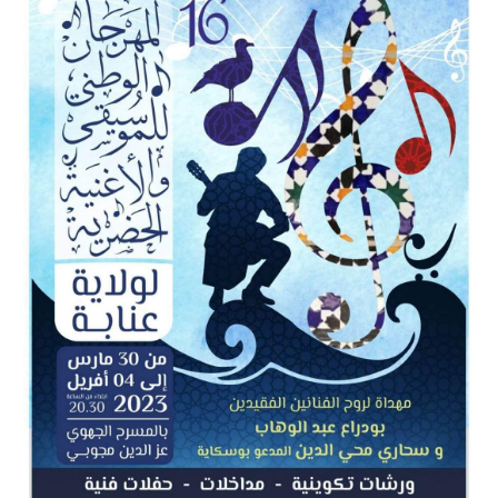
المبارك
1444/
2023