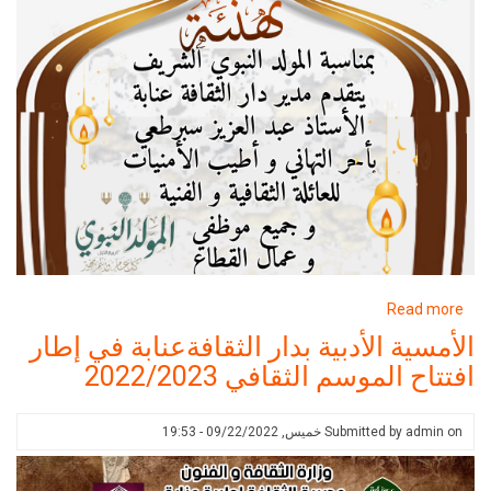
about
R
#فيإطار_الاحتفال_بالمولد_النبوي_الشريف2022
الأدبية بدار الثقافةعنابة في إطار
وسم الثقافي 2022/2023
Submitted 
خميس, 09/22/2022 - 19:53