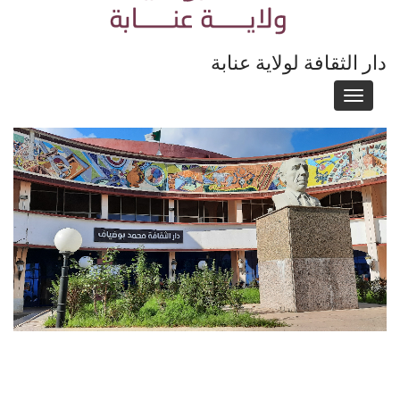
فة لولاية عنابة
T
navi