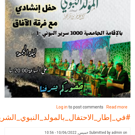
Log in
to post comments
about
R
#في_إطار_الاحتفال_بالمولد_النبوي_الشريف2022
ر_الاحتفال_بالمولد_النبوي_الشريف2022
Submitted 
خميس, 10/06/2022 - 10:56