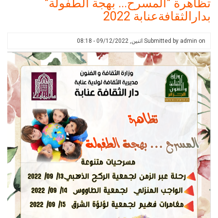
"المسرح... بهجة الطفولة"
الأدبية
ةعنابة 2022
بدار
الثقافةعنابة
في
Submitted 
اثنين, 09/12/2022 - 08:18
إطار
افتتاح
الموسم
الثقافي
2022/2023