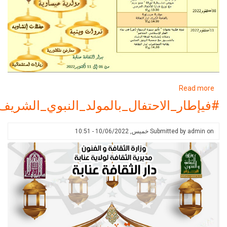
about
R
#في_إطار_الاحتفال_بالمولد_النبوي_الشريف2022
_الاحتفال_بالمولد_النبوي_الشريف2022
Submitted 
خميس, 10/06/2022 - 10:51