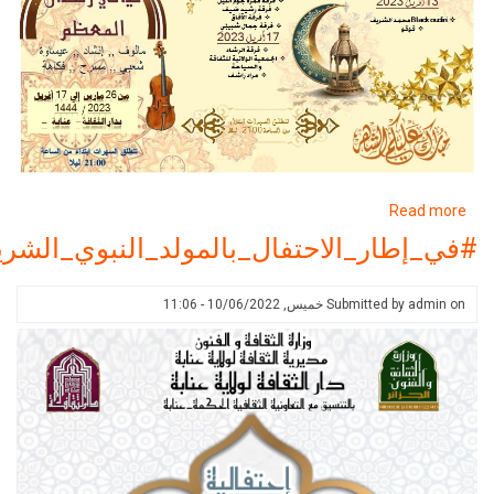
about
R
برنامج
ر_الاحتفال_بالمولد_النبوي_الشريف2022
دار
الثقافة
Submitted 
خميس, 10/06/2022 - 11:06
لرمضان
2023/1444