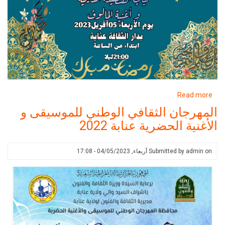
about
R
البرنامج
ن الثقافي الوطني للموسيقى و
الثقافي
لحضرية عنابة 2022
و
الفني
لنشاطات
Submitted 
أربعاء, 04/05/2023 - 17:08
دار
الثقافة
عنابة
خلال
شهر
رمضان