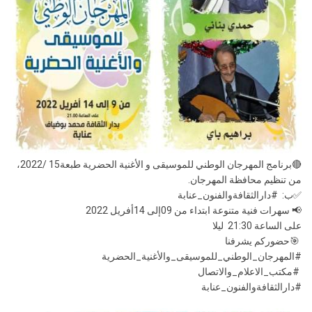
🔴برنامج المهرجان الوطني للموسيقى و الأغنية الحضرية طبعة15 /2022،
من تنظيم محافظة المهرجان.
✅ب: #دارالثقافةوالفنون_عنابة
📢 سهرات فنية متنوعة ابتداء من 09إلى 14أفريل 2022
على الساعة 21:30 ليلا
🎯حضوركم يشرفنا
#المهرجان_الوطني_للموسيقى_والأغنية_الحضرية
#مكتب_الاعلام_والاتصال
#دارالثقافةوالفنون_عنابة